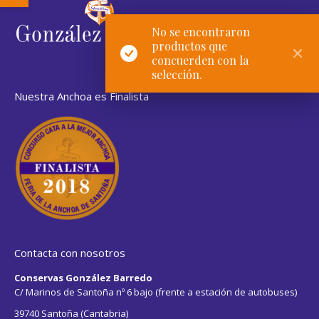
No se encontraron
productos que
concuerden con la
selección.
Nuestra Anchoa es Finalista
Contacta con nosotros
Conservas González Barredo
C/ Marinos de Santoña nº 6 bajo (frente a estación de autobuses)
39740 Santoña (Cantabria)