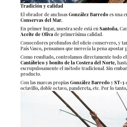
Tradición y calidad
El obrador de anchoas
González Barredo
es una e
Conservas del Mar.
En primer lugar, nuestra sede está en
Santoña
, Ca
Aceite de Oliva
de primerísima calidad.
Conocedores profundos del oficio conservero, y tam
País Vasco, pensamos que merecía la pena apostar 
Como resultado, controlamos directamente todo el c
Cantábrico y
bonito de la Costera del Norte
, has
escrupulosamente el método tradicional. Sin embar
producto.
Con las marcas propias
González Barredo
y
ST-3
e
octavillo, doble octavo, pandereta, etc. Por lo tant