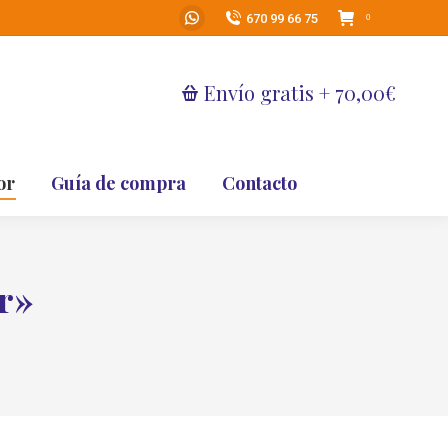
670 99 66 75
0
Whatsapp
page
opens
Envío gratis + 70,00€
in
new
window
or
Guía de compra
Contacto
ar»