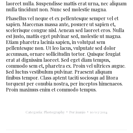
laoreet nulla. Suspendisse mattis erat urna, nec aliquam
nulla tincidunt non. Nunc sed molestie magna.
Phasellus vel neque et ex pellentesque semper vel et
sapien. Maecenas massa ante, posuere ut sapien et,
scelerisque congue nisl. Aenean sed laoreet eros. Nulla
est justo, mattis eget pulvinar sed, molestie ut magna.
Etiam pharetra lacinia sapien, in volutpat sem
pellentesque non. Ut leo lacus, vulputate sed dolor
accumsan, ornare sollicitudin tortor. Quisque feugiat
erat at dignissim laoreet. Sed eget diam tempus,
commodo sem et, pharetra ex. Proin vel ultrices augue.
Sed luctus vestibulum pulvinar. Praesent aliquam
finibus tempor. Class aptent taciti sociosqu ad litora
torquent per conubia nostra, per inceptos himenaeos.
Proin maximus enim et commodo tempus.
Categoría:
Photography
Por
juanjo
10/03/2014