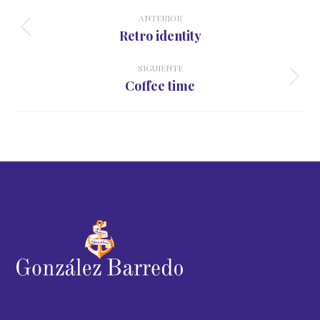
Navegación
entre
ANTERIOR
Proyecto
Retro identity
proyectos
anterior
SIGUIENTE
Proyecto
Coffee time
siguiente