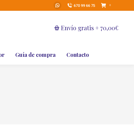
670 99 66 75
0
Whatsapp
page
opens
Envío gratis + 70,00€
in
new
window
or
Guía de compra
Contacto