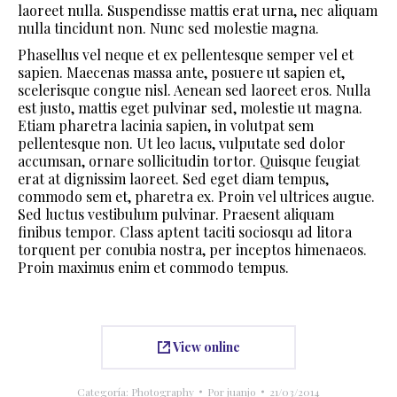
laoreet nulla. Suspendisse mattis erat urna, nec aliquam
nulla tincidunt non. Nunc sed molestie magna.
Phasellus vel neque et ex pellentesque semper vel et
sapien. Maecenas massa ante, posuere ut sapien et,
scelerisque congue nisl. Aenean sed laoreet eros. Nulla
est justo, mattis eget pulvinar sed, molestie ut magna.
Etiam pharetra lacinia sapien, in volutpat sem
pellentesque non. Ut leo lacus, vulputate sed dolor
accumsan, ornare sollicitudin tortor. Quisque feugiat
erat at dignissim laoreet. Sed eget diam tempus,
commodo sem et, pharetra ex. Proin vel ultrices augue.
Sed luctus vestibulum pulvinar. Praesent aliquam
finibus tempor. Class aptent taciti sociosqu ad litora
torquent per conubia nostra, per inceptos himenaeos.
Proin maximus enim et commodo tempus.
View online
Categoría:
Photography
Por
juanjo
21/03/2014