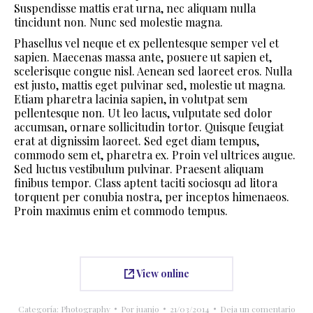
Suspendisse mattis erat urna, nec aliquam nulla
tincidunt non. Nunc sed molestie magna.
Phasellus vel neque et ex pellentesque semper vel et
sapien. Maecenas massa ante, posuere ut sapien et,
scelerisque congue nisl. Aenean sed laoreet eros. Nulla
est justo, mattis eget pulvinar sed, molestie ut magna.
Etiam pharetra lacinia sapien, in volutpat sem
pellentesque non. Ut leo lacus, vulputate sed dolor
accumsan, ornare sollicitudin tortor. Quisque feugiat
erat at dignissim laoreet. Sed eget diam tempus,
commodo sem et, pharetra ex. Proin vel ultrices augue.
Sed luctus vestibulum pulvinar. Praesent aliquam
finibus tempor. Class aptent taciti sociosqu ad litora
torquent per conubia nostra, per inceptos himenaeos.
Proin maximus enim et commodo tempus.
View online
Categoría:
Photography
Por
juanjo
21/03/2014
Deja un comentario